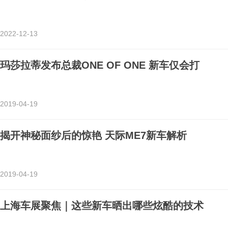
2022-12-13
玛莎拉蒂发布总裁ONE OF ONE 新车仅会打
2019-04-19
揭开神秘面纱后的惊艳 天际ME7新车解析
2019-04-19
上海车展聚焦｜这些新车晒出哪些炫酷的技术