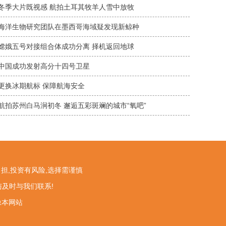
冬季大片既视感 航拍土耳其牧羊人雪中放牧
海洋生物研究团队在墨西哥海域疑发现新鲸种
嫦娥五号对接组合体成功分离 择机返回地球
中国成功发射高分十四号卫星
更换冰期航标 保障航海安全
航拍苏州白马涧初冬 邂逅五彩斑斓的城市“氧吧”
担,投资有风险,选择需谨慎
与及时与我们联系!
镜像本网站