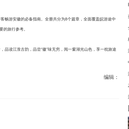
畅游安徽的必备指南。全册共分为8个篇章，全面覆盖皖游途中
重要的旅行参考。
品读江淮古韵，品尝“徽”味无穷，阅一窗湖光山色，享一枕旅途
编辑：