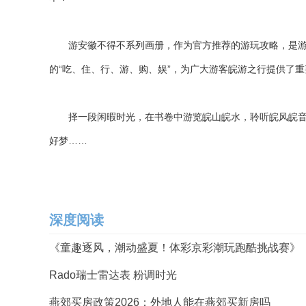
游安徽不得不系列画册，作为官方推荐的游玩攻略，是游客
的“吃、住、行、游、购、娱”，为广大游客皖游之行提供了
择一段闲暇时光，在书卷中游览皖山皖水，聆听皖风皖音，
好梦……
深度阅读
《童趣逐风，潮动盛夏！体彩京彩潮玩跑酷挑战赛》
Rado瑞士雷达表 粉调时光
燕郊买房政策2026：外地人能在燕郊买新房吗