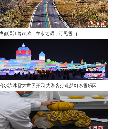
成都温江鲁家滩：在水之湄，可见雪山
哈尔滨冰雪大世界开园 为游客打造梦幻冰雪乐园