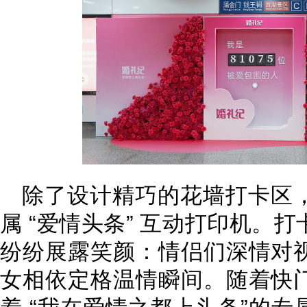
除了设计精巧的花墙打卡区
属 “爱情头条” 互动打印机。
纷纷展露笑颜：情侣们深情对
女相依定格温情瞬间。随着快