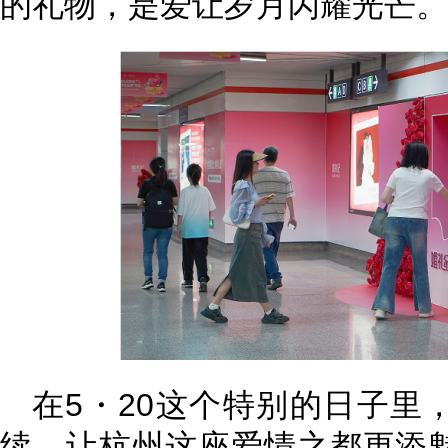
的礼物，是爱让岁月闪耀光芒。
在5・20这个特别的日子里
续，让杭州这座爱情之都更添