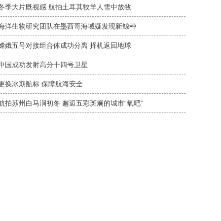
冬季大片既视感 航拍土耳其牧羊人雪中放牧
海洋生物研究团队在墨西哥海域疑发现新鲸种
嫦娥五号对接组合体成功分离 择机返回地球
中国成功发射高分十四号卫星
更换冰期航标 保障航海安全
航拍苏州白马涧初冬 邂逅五彩斑斓的城市“氧吧”