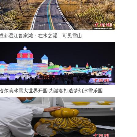
成都温江鲁家滩：在水之湄，可见雪山
哈尔滨冰雪大世界开园 为游客打造梦幻冰雪乐园