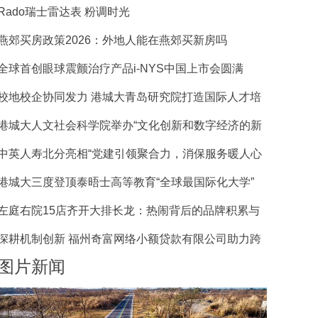
Rado瑞士雷达表 粉调时光
燕郊买房政策2026：外地人能在燕郊买新房吗
全球首创眼球震颤治疗产品i-NYS中国上市会圆满
校地校企协同发力 港城大青岛研究院打造国际人才培
港城大人文社会科学院举办“文化创新和数字经济的新
中英人寿北分亮相“党建引领聚合力，消保服务暖人心
港城大三度登顶泰晤士高等教育“全球最国际化大学”
左庭右院15店齐开大排长龙：热闹背后的品牌积累与
深耕机制创新 福州奇富网络小额贷款有限公司助力跨
图片新闻